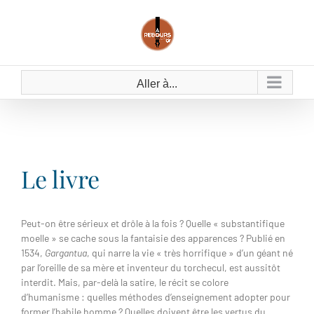
Passer
au
contenu
Aller à...
Le livre
Peut-on être sérieux et drôle à la fois ? Quelle « substantifique
moelle » se cache sous la fantaisie des apparences ? Publié en
1534,
Gargantua
, qui narre la vie « très horrifique » d’un géant né
par l’oreille de sa mère et inventeur du torchecul, est aussitôt
interdit. Mais, par-delà la satire, le récit se colore
d’humanisme : quelles méthodes d’enseignement adopter pour
former l’habile homme ? Quelles doivent être les vertus du